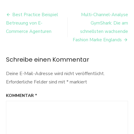
Attributing
Conversions
Beitrags-
in
Best Practice Beispiel
Multi-Channel-Analyse
a
Navigation
Betreuung von E-
GymShark: Die am
Multichannel
Online
Commerce Agenturen
schnellsten wachsende
Environment:
Fashion Marke Englands
An
Empirical
Model
Schreibe einen Kommentar
and
a
Field
Deine E-Mail-Adresse wird nicht veröffentlicht.
Experiment
Erforderliche Felder sind mit
*
markiert
KOMMENTAR
*