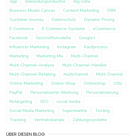
App
Bekleidungsindustrie
Big Data
Business Model Canvas
Content Marketing
CRM
Customer Journey
Datenschutz
Dynamic Pricing
E-Commerce
E-Commerce-Systeme
eCommerce
Facebook
Geschäftsmodelle
Google+
Influencer Marketing
instagram
Kaufprozess
Marketing
Marketing Mix
Multi-Channel
Multi-Channel-Analyse
Multi-Channel-Händler
Multi-Channel-Retailing
multichannel
Multi Channel
Online-Marketing
Online-Shop
Onlineshop
Otto
PayPal
Personalisierte Werbung
Personalisierung
Retargeting
SEO
social media
Social Media Marketing
Supermärkte
Testing
Tracking
Vertriebskanäle
Zahlungssysteme
ÜBER DIESEN BLOG