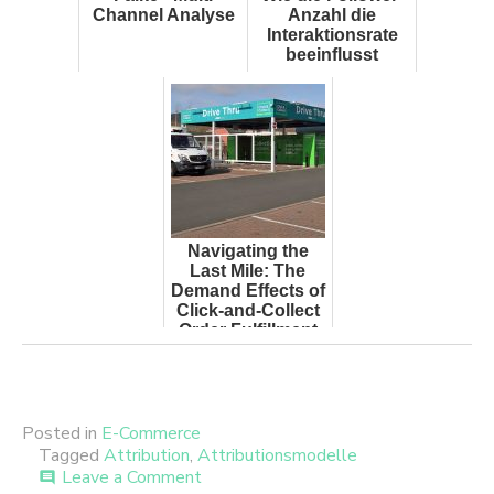
Channel Analyse
Anzahl die
Interaktionsrate
beeinflusst
Navigating the
Last Mile: The
Demand Effects of
Click-and-Collect
Order Fulfillment
Posted in
E-Commerce
Tagged
Attribution
,
Attributionsmodelle
on
Leave a Comment
comment