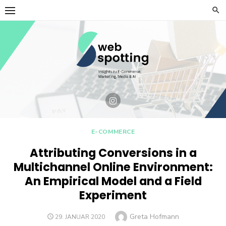
Skip
to
content
E-COMMERCE
Attributing Conversions in a
Multichannel Online Environment:
An Empirical Model and a Field
Experiment
Author
Greta Hofmann
POSTED
29. JANUAR 2020
ON