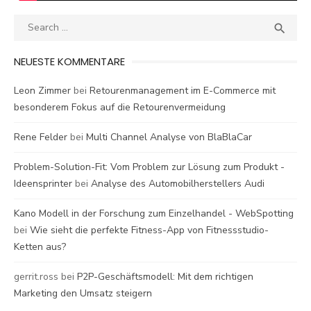
Search
SEA

for:
NEUESTE KOMMENTARE
Leon Zimmer
bei
Retourenmanagement im E-Commerce mit
besonderem Fokus auf die Retourenvermeidung
Rene Felder
bei
Multi Channel Analyse von BlaBlaCar
Problem-Solution-Fit: Vom Problem zur Lösung zum Produkt -
Ideensprinter
bei
Analyse des Automobilherstellers Audi
Kano Modell in der Forschung zum Einzelhandel - WebSpotting
bei
Wie sieht die perfekte Fitness-App von Fitnessstudio-
Ketten aus?
gerrit.ross
bei
P2P-Geschäftsmodell: Mit dem richtigen
Marketing den Umsatz steigern