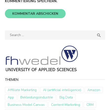
KOMMENTIERUNG SPEICHERN.
Search
SEA

for:
THEMEN
Affiliate Marketing
AI (artificial intelligence)
Amazon
App
Bekleidungsindustrie
Big Data
Business Model Canvas
Content Marketing
CRM