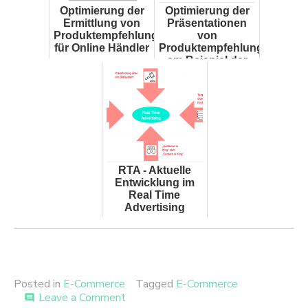
Optimierung der
Optimierung der
Ermittlung von
Präsentationen
Produktempfehlungen
von
für Online Händler
Produktempfehlungen
am Beispiel der
Alba Moda GmbH
RTA - Aktuelle
Entwicklung im
Real Time
Advertising
Posted in
E-Commerce
Tagged
E-Commerce
on
Leave a Comment
comment