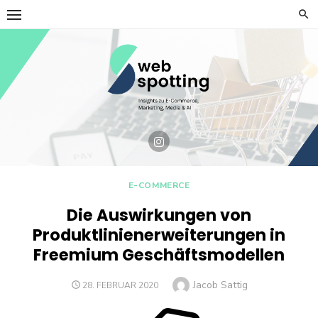
Skip
to
content
E-COMMERCE
Die Auswirkungen von
Produktlinienerweiterungen in
Freemium Geschäftsmodellen
Author
Jacob Sattig
POSTED
28. FEBRUAR 2020
ON