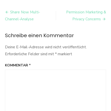
Die
Auswirkungen
Beitrags-
von
Share Now Multi-
Permission Marketing &
Produktlinienerweiterungen
Navigation
Channel-Analyse
Privacy Concerns
in
Freemium
Geschäftsmodellen
Schreibe einen Kommentar
Deine E-Mail-Adresse wird nicht veröffentlicht.
Erforderliche Felder sind mit
*
markiert
KOMMENTAR
*