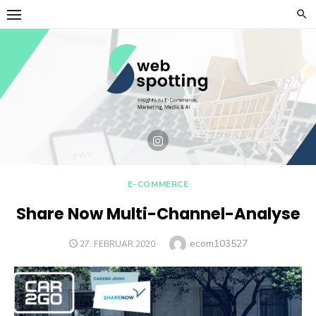
Skip
to
content
E-COMMERCE
Share Now Multi-Channel-Analyse
Author
ecom103527
POSTED
27. FEBRUAR 2020
ON