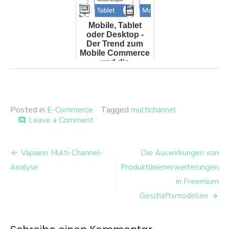
Mobile, Tablet
oder Desktop -
Der Trend zum
Mobile Commerce
und die
Herausforderungen
im Online Mark...
Posted in
E-Commerce
Tagged
multichannel
on
Leave a Comment
comment
Share
Now
Beitrags-
Multi-
Vapiano Multi-Channel-
Die Auswirkungen von
Channel-
Navigation
Analyse
Produktlinienerweiterungen
Analyse
in Freemium
Geschäftsmodellen