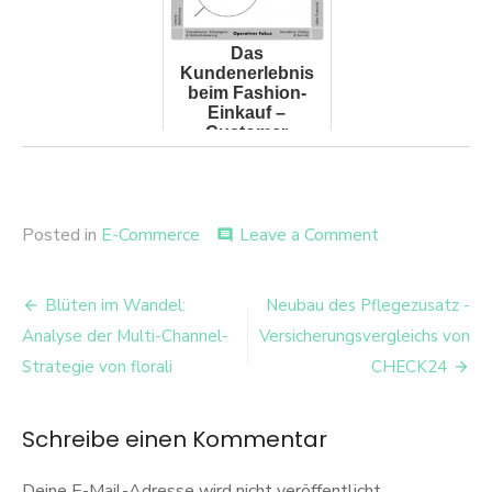
Das
Kundenerlebnis
beim Fashion-
Einkauf –
Customer
Experience
Management bei
Mode-Pure-
Playern
on
Posted in
E-Commerce
Leave a Comment
comment
Eine
Hagebau
Beitrags-
Multichannela
Blüten im Wandel:
Neubau des Pflegezusatz -
Navigation
Analyse der Multi-Channel-
Versicherungsvergleichs von
Strategie von florali
CHECK24
Schreibe einen Kommentar
Deine E-Mail-Adresse wird nicht veröffentlicht.