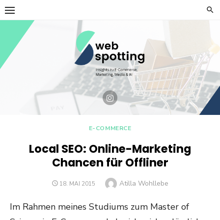
Skip
to
content
E-COMMERCE
Local SEO: Online-Marketing
Chancen für Offliner
Author
Atilla Wohllebe
POSTED
18. MAI 2015
ON
Im Rahmen meines Studiums zum Master of