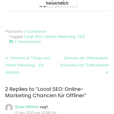
hinsichtlich
Differenzierungsmerkmalen
Posted in
E-Commerce
Tagged
Local SEO
,
Online-Marketing
,
SEO
zu
2 Kommentare
comment
Local
SEO:
Beitrags-
Online-
Internet of Things und
Grenzen der Webanalyse:
Marketing
Navigation
Online Marketing – Ein
Erfassung von Trafficquellen
Chancen
für
Ausblick
Offliner
2 Replies to “
Local SEO: Online-
Marketing Chancen für Offliner
”
Elias Möller
sagt:
8. Juni 2015 um 10:58 Uhr