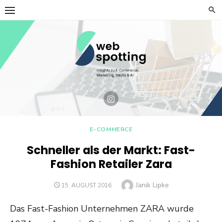
Skip
to
content
E-COMMERCE
Schneller als der Markt: Fast-
Fashion Retailer Zara
Author
Janik Lipke
POSTED
15. AUGUST 2016
ON
Das Fast-Fashion Unternehmen ZARA wurde