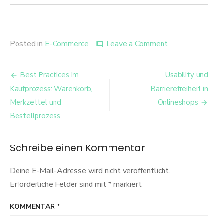
on
Posted in
E-Commerce
Leave a Comment
comment
Schneller
als
Beitrags-
der
Best Practices im
Usability und
Markt:
Navigation
Kaufprozess: Warenkorb,
Barrierefreiheit in
Fast-
Fashion
Merkzettel und
Onlineshops
Retailer
Bestellprozess
Zara
Schreibe einen Kommentar
Deine E-Mail-Adresse wird nicht veröffentlicht.
Erforderliche Felder sind mit
*
markiert
KOMMENTAR
*