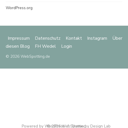
WordPress.org
Impressum
Datenschutz
Kontakt
Instagram
Über
diesen Blog
FH Wedel
Login
© 2026 WebSpotting.de
Powered by WordPress
© 2026 WebSpotting
/
Theme by Design Lab