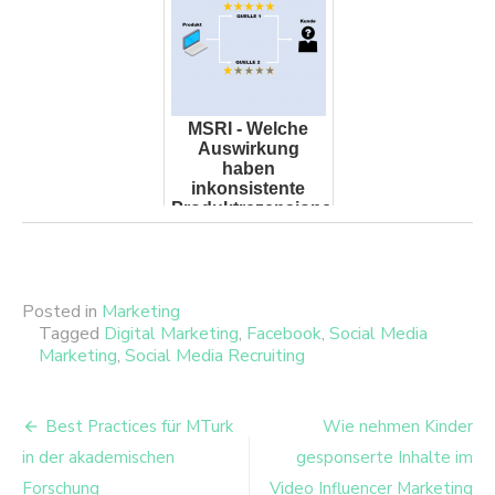
MSRI - Welche
Auswirkung
haben
inkonsistente
Produktrezensionen
aus
unterschiedlichen
Quellen?
Posted in
Marketing
Tagged
Digital Marketing
,
Facebook
,
Social Media
Marketing
,
Social Media Recruiting
Beitrags-
Best Practices für MTurk
Wie nehmen Kinder
Navigation
in der akademischen
gesponserte Inhalte im
Forschung
Video Influencer Marketing