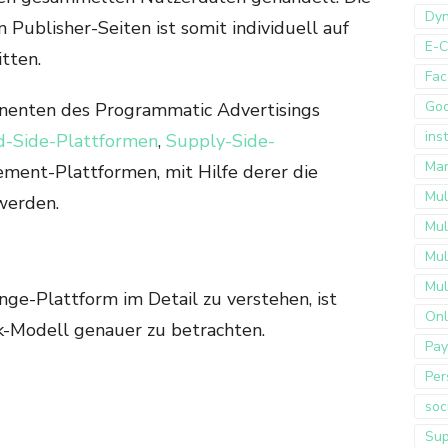
Dyn
Publisher-Seiten ist somit individuell auf
E-
tten.
Fac
Go
enten des Programmatic Advertisings
ins
-Side-Plattformen
,
Supply-Side-
Mar
ent-Plattformen, mit Hilfe derer die
Mul
werden.
Mul
Mul
Mul
ge-Plattform im Detail zu verstehen, ist
Onl
k-Modell genauer zu betrachten.
Pay
Per
soc
Sup