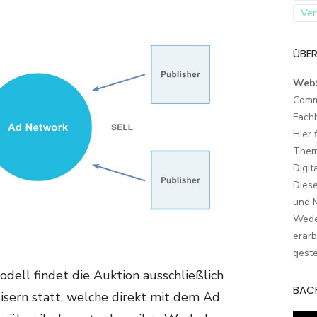
Ver
ÜBER
Web
Comm
Fach
Hier 
Them
Digit
Dies
und M
Wede
erarb
geste
ell findet die Auktion ausschließlich
BAC
isern statt, welche direkt mit dem Ad