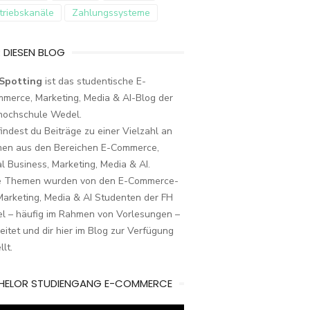
triebskanäle
Zahlungssysteme
 DIESEN BLOG
Spotting
ist das studentische E-
merce, Marketing, Media & AI-Blog der
hochschule Wedel.
findest du Beiträge zu einer Vielzahl an
en aus den Bereichen E-Commerce,
al Business, Marketing, Media & AI.
e Themen wurden von den E-Commerce-
arketing, Media & AI Studenten der FH
l – häufig im Rahmen von Vorlesungen –
eitet und dir hier im Blog zur Verfügung
llt.
HELOR STUDIENGANG E-COMMERCE