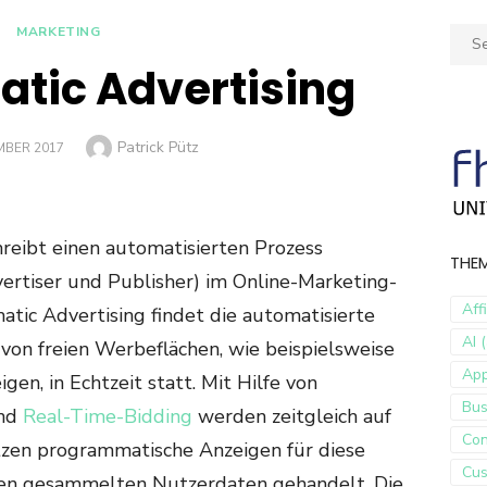
MARKETING
Sear
for:
tic Advertising
Author
Patrick Pütz
MBER 2017
reibt einen automatisierten Prozess
THE
rtiser und Publisher) im Online-Marketing-
Aff
tic Advertising findet die automatisierte
AI (
von freien Werbeflächen, wie beispielsweise
Ap
gen, in Echtzeit statt. Mit Hilfe von
Bus
nd
Real-Time-Bidding
werden zeitgleich auf
Con
tzen programmatische Anzeigen für diese
Cus
den gesammelten Nutzerdaten gehandelt. Die