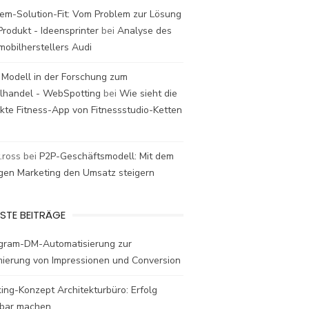
em-Solution-Fit: Vom Problem zur Lösung
rodukt - Ideensprinter
bei
Analyse des
mobilherstellers Audi
 Modell in der Forschung zum
elhandel - WebSpotting
bei
Wie sieht die
kte Fitness-App von Fitnessstudio-Ketten
t.ross
bei
P2P-Geschäftsmodell: Mit dem
igen Marketing den Umsatz steigern
STE BEITRÄGE
agram-DM-Automatisierung zur
mierung von Impressionen und Conversion
ing-Konzept Architekturbüro: Erfolg
bar machen