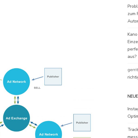
Probl
zum P
Auto
Kano
Einz
perfe
aus?
gerri
richt
NEUE
Inst
Opti
Track
mess