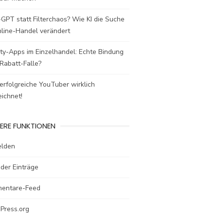
GPT statt Filterchaos? Wie KI die Suche
nline-Handel verändert
ty-Apps im Einzelhandel: Echte Bindung
Rabatt-Falle?
rfolgreiche YouTuber wirklich
ichnet!
ERE FUNKTIONEN
lden
der Einträge
entare-Feed
Press.org