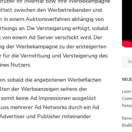
erüber ihr Inventar bzw. ihre Werbekampagne
ittelt zwischen den Werbetreibenden und
er in einem Auktionsverfahren abhängig von
isings an. Die Versteigerung erfolgt, sobald
 von einem Ad Server verschickt wird. Der
ung der Werbekampagne zu der ersteigerten
r für die Vermittlung und Versteigerung des
Sear
ines Nutzers.
for:
NEU
zen, sobald die angebotenen Werbeflächen
alten der Werbeanzeigen seitens der
Leon
somit keine Ad Impressionen ausgelöst
Comm
Reto
uss mehrerer Ad Networks durch ein Ad
dvertiser und Publisher miteinander
Rene
BlaB