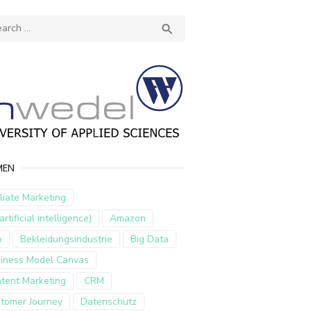
ch
SEARCH

MEN
iliate Marketing
artificial intelligence)
Amazon
p
Bekleidungsindustrie
Big Data
iness Model Canvas
tent Marketing
CRM
tomer Journey
Datenschutz