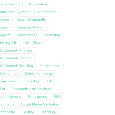
amic Pricing
E-Commerce
Commerce-Systeme
eCommerce
ebook
Geschäftsmodelle
ogle+
Influencer Marketing
tagram
Kaufprozess
Marketing
keting Mix
Multi-Channel
ti-Channel-Analyse
ti-Channel-Händler
ti-Channel-Retailing
multichannel
ti Channel
Online-Marketing
ine-Shop
Onlineshop
Otto
Pal
Personalisierte Werbung
sonalisierung
Retargeting
SEO
ial media
Social Media Marketing
ermärkte
Testing
Tracking