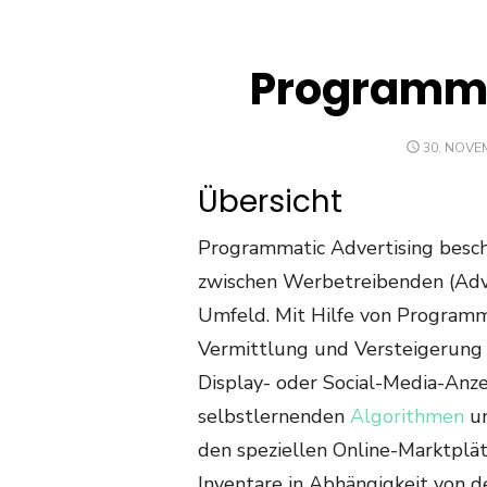
Programma
POSTED
30. NOVE
ON
Übersicht
Programmatic Advertising besch
zwischen Werbetreibenden (Adve
Umfeld. Mit Hilfe von Programma
Vermittlung und Versteigerung 
Display- oder Social-Media-Anzei
selbstlernenden
Algorithmen
u
den speziellen Online-Marktplä
Inventare in Abhängigkeit von 