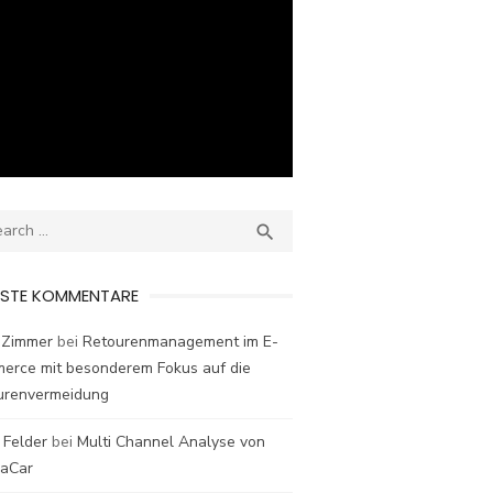
ch
SEARCH

ESTE KOMMENTARE
 Zimmer
bei
Retourenmanagement im E-
erce mit besonderem Fokus auf die
urenvermeidung
 Felder
bei
Multi Channel Analyse von
laCar