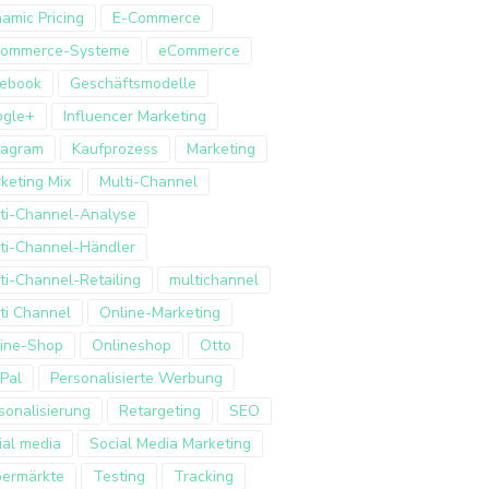
amic Pricing
E-Commerce
Commerce-Systeme
eCommerce
ebook
Geschäftsmodelle
ogle+
Influencer Marketing
tagram
Kaufprozess
Marketing
keting Mix
Multi-Channel
ti-Channel-Analyse
ti-Channel-Händler
ti-Channel-Retailing
multichannel
ti Channel
Online-Marketing
ine-Shop
Onlineshop
Otto
Pal
Personalisierte Werbung
sonalisierung
Retargeting
SEO
ial media
Social Media Marketing
ermärkte
Testing
Tracking