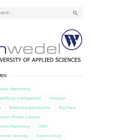
ch
SEARCH

MEN
iliate Marketing
artificial intelligence)
Amazon
p
Bekleidungsindustrie
Big Data
iness Model Canvas
tent Marketing
CRM
tomer Journey
Datenschutz