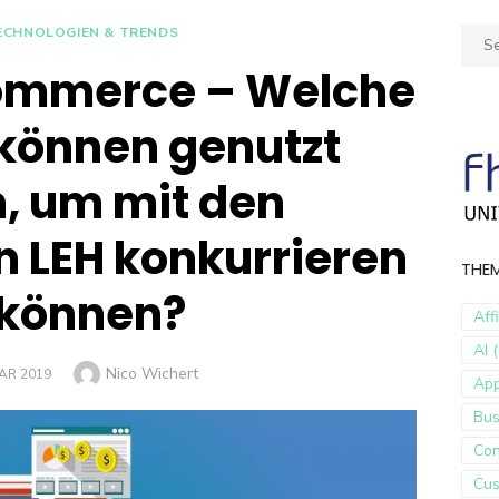
ECHNOLOGIEN & TRENDS
Sear
for:
ommerce – Welche
können genutzt
, um mit den
en LEH konkurrieren
THE
 können?
Aff
AI (
Author
Nico Wichert
AR 2019
Ap
Bus
Con
Cus