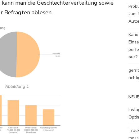
 kann man die Geschlechterverteilung sowie
Probl
r Befragten ablesen.
zum P
Auto
Kano
Einz
perfe
aus?
gerri
richt
Abbildung 1
NEUE
Inst
Opti
Track
mess