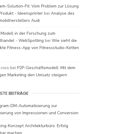
em-Solution-Fit: Vom Problem zur Lösung
rodukt - Ideensprinter
bei
Analyse des
mobilherstellers Audi
 Modell in der Forschung zum
elhandel - WebSpotting
bei
Wie sieht die
kte Fitness-App von Fitnessstudio-Ketten
t.ross
bei
P2P-Geschäftsmodell: Mit dem
igen Marketing den Umsatz steigern
STE BEITRÄGE
agram-DM-Automatisierung zur
mierung von Impressionen und Conversion
ing-Konzept Architekturbüro: Erfolg
bar machen