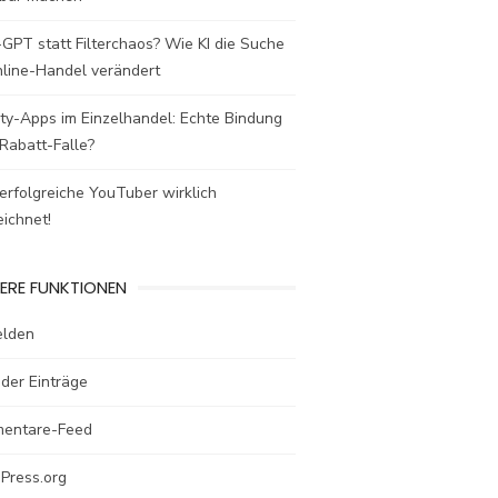
GPT statt Filterchaos? Wie KI die Suche
nline-Handel verändert
ty-Apps im Einzelhandel: Echte Bindung
Rabatt-Falle?
rfolgreiche YouTuber wirklich
ichnet!
ERE FUNKTIONEN
lden
der Einträge
entare-Feed
Press.org