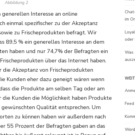
Abbildung 2
Chat-
generellen Interesse an online
im O
h einmal spezifischer zu der Akzeptanz
owie zu Frischeprodukten befragt. Wir
Loyal
oder 
ss 89,5 % ein generelles Interesse an dem
ten haben und nur 74,7% der Befragten ein
Was e
ausze
 Frischeprodukten über das Internet haben.
r die Akzeptanz von Frischeprodukten
WEIT
 die Kunden eher dazu geneigt wären wenn
 dass die Produkte am selben Tag oder am
Anme
 die Kunden die Möglichkeit haben Produkte
Feed 
er gewünschten Qualität entsprechen. Um
orten zu können haben wir außerdem nach
Komm
ber 55 Prozent der Befragten gaben an das
Word