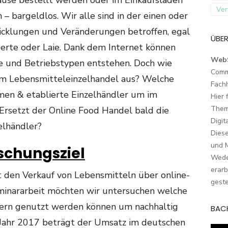
use bestellt werden oder im Einkaufsladen
Ver
 bargeldlos. Wir alle sind in der einen oder
icklungen und Veränderungen betroffen, egal
ÜBER
perte oder Laie. Dank dem Internet können
Web
e und Betriebstypen entstehen. Doch wie
Comm
g im Lebensmitteleinzelhandel aus? Welche
Fach
en & etablierte Einzelhändler um im
Hier 
Them
Ersetzt der Online Food Handel bald die
Digit
elhändler?
Dies
und M
rschungsziel
Wede
erarb
t den Verkauf von Lebensmitteln über online-
geste
eminararbeit möchten wir untersuchen welche
lern genutzt werden können um nachhaltig
BAC
m Jahr 2017 beträgt der Umsatz im deutschen