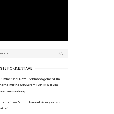
ch
SEARCH

ESTE KOMMENTARE
 Zimmer
bei
Retourenmanagement im E-
erce mit besonderem Fokus auf die
urenvermeidung
 Felder
bei
Multi Channel Analyse von
laCar