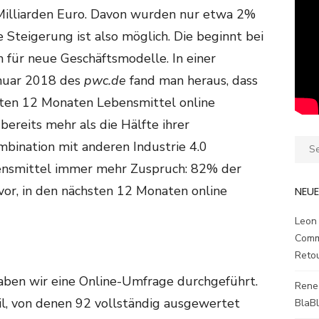
Milliarden Euro. Davon wurden nur etwa 2%
 Steigerung ist also möglich. Die beginnt bei
für neue Geschäftsmodelle. In einer
nuar 2018 des
pwc.de
fand man heraus, dass
sten 12 Monaten Lebensmittel online
ereits mehr als die Hälfte ihrer
Sear
mbination mit anderen Industrie 4.0
for:
bensmittel immer mehr Zuspruch: 82% der
r, in den nächsten 12 Monaten online
NEU
Leon
Comm
Reto
ben wir eine Online-Umfrage durchgeführt.
Rene
l, von denen 92 vollständig ausgewertet
BlaB