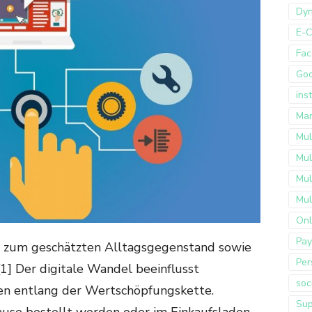
Dyn
E-
Fac
Go
ins
Mar
Mul
Mul
Mul
Mul
Onl
Pay
t zum geschätzten Alltagsgegenstand sowie
Per
1] Der digitale Wandel beeinflusst
soc
n entlang der Wertschöpfungskette.
Sup