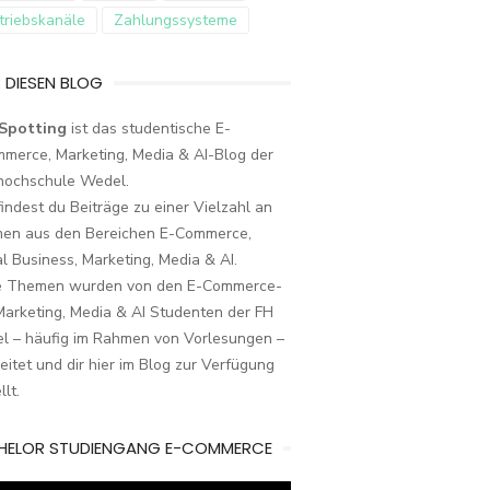
triebskanäle
Zahlungssysteme
 DIESEN BLOG
Spotting
ist das studentische E-
merce, Marketing, Media & AI-Blog der
hochschule Wedel.
findest du Beiträge zu einer Vielzahl an
en aus den Bereichen E-Commerce,
al Business, Marketing, Media & AI.
e Themen wurden von den E-Commerce-
arketing, Media & AI Studenten der FH
l – häufig im Rahmen von Vorlesungen –
eitet und dir hier im Blog zur Verfügung
llt.
HELOR STUDIENGANG E-COMMERCE