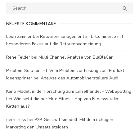
Search
SEA

for:
NEUESTE KOMMENTARE
Leon Zimmer
bei
Retourenmanagement im E-Commerce mit
besonderem Fokus auf die Retourenvermeidung
Rene Felder
bei
Multi Channel Analyse von BlaBlaCar
Problem-Solution-Fit: Vom Problem zur Lösung zum Produkt -
Ideensprinter
bei
Analyse des Automobilherstellers Audi
Kano Modell in der Forschung zum Einzelhandel - WebSpotting
bei
Wie sieht die perfekte Fitness-App von Fitnessstudio-
Ketten aus?
gerrit.ross
bei
P2P-Geschäftsmodell: Mit dem richtigen
Marketing den Umsatz steigern