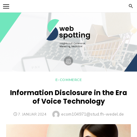
Skip
to
content
E-COMMERCE
Information Disclosure in the Era
of Voice Technology
Author
ecom104971@stud.fh-wedel.de
POSTED
7. JANUAR 2024
ON