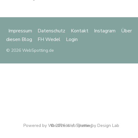
Impressum
Datenschutz
Kontakt
Instagram
Über
diesen Blog
FH Wedel
Login
© 2026 WebSpotting.de
Powered by WordPress
© 2026 WebSpotting
/
Theme by Design Lab