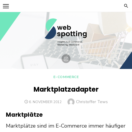
Skip
to
content
E-COMMERCE
Marktplatzadapter
Author
Christoffer Tews
POSTED
6. NOVEMBER 2012
ON
Marktplätze
Marktplätze sind im E-Commerce immer häufiger