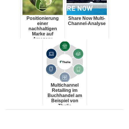
Positionierung
Share Now Multi-
einer
Channel-Analyse
nachhaltigen
Marke auf
Amazon:
Praktischer
Leitfaden am
Beispiel eines
nachhalt...
Multichannel
Retailing im
Buchhandel am
Beispiel von
Thalia