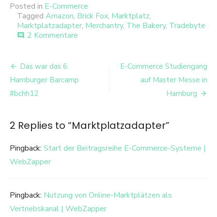
Posted in
E-Commerce
Tagged
Amazon
,
Brick Fox
,
Marktplatz
,
Marktplatzadapter
,
Merchantry
,
The Bakery
,
Tradebyte
zu
2 Kommentare
comment
Marktplatzadapter
Beitrags-
Das war das 6.
E-Commerce Studiengang
Navigation
Hamburger Barcamp
auf Master Messe in
#bchh12
Hamburg
2 Replies to “
Marktplatzadapter
”
Pingback:
Start der Beitragsreihe E-Commerce-Systeme |
WebZapper
Pingback:
Nutzung von Online-Marktplätzen als
Vertriebskanal | WebZapper