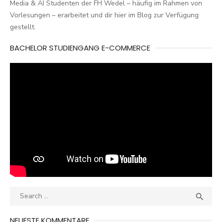
Media & AI Studenten der FH Wedel – häufig im Rahmen von
Vorlesungen – erarbeitet und dir hier im Blog zur Verfügung
gestellt.
BACHELOR STUDIENGANG E-COMMERCE
Search
SEA

for:
NEUESTE KOMMENTARE