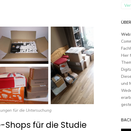
Ver
ÜBER
Web
Comm
Fach
Hier 
Them
Digit
Dies
und M
Wede
erarb
geste
lungen für die Untersuchung
BAC
-Shops für die Studie