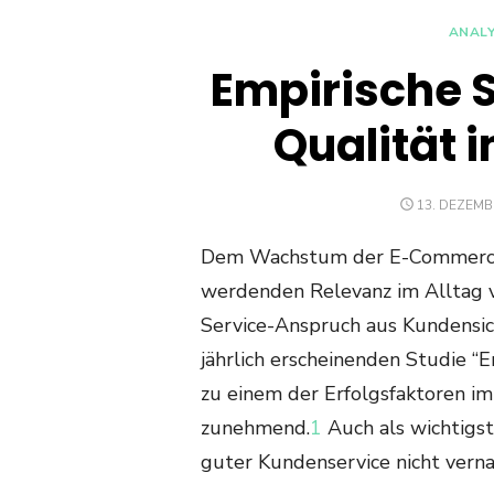
ANAL
Empirische S
Qualität
POSTED
13. DEZEMB
ON
Dem Wachstum der E-Commerce-
werdenden Relevanz im Alltag 
Service-Anspruch aus Kundensich
jährlich erscheinenden Studie 
zu einem der Erfolgsfaktoren 
zunehmend.
1
Auch als wichtigst
guter Kundenservice nicht verna