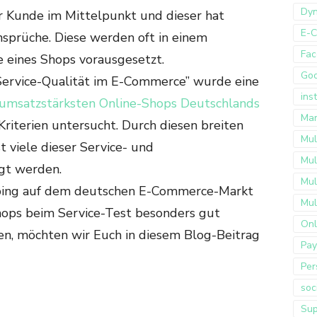
Dyn
r Kunde im Mittelpunkt und dieser hat
E-
ansprüche. Diese werden oft in einem
Fac
 eines Shops vorausgesetzt.
Go
Service-Qualität im E-Commerce” wurde eine
ins
umsatzstärksten Online-Shops Deutschlands
Mar
riterien untersucht. Durch diesen breiten
Mul
t viele dieser Service- und
Mul
igt werden.
Mul
ing auf dem deutschen E-Commerce-Markt
Mul
ops beim Service-Test besonders gut
Onl
len, möchten wir Euch in diesem Blog-Beitrag
Pay
Per
soc
Sup