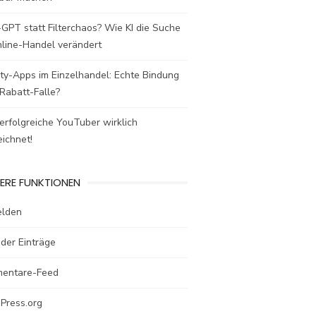
GPT statt Filterchaos? Wie KI die Suche
nline-Handel verändert
ty-Apps im Einzelhandel: Echte Bindung
Rabatt-Falle?
rfolgreiche YouTuber wirklich
ichnet!
ERE FUNKTIONEN
lden
der Einträge
entare-Feed
Press.org