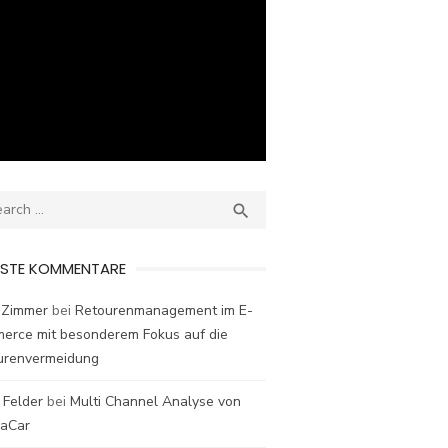
ch
SEARCH

ESTE KOMMENTARE
 Zimmer
bei
Retourenmanagement im E-
erce mit besonderem Fokus auf die
urenvermeidung
 Felder
bei
Multi Channel Analyse von
laCar