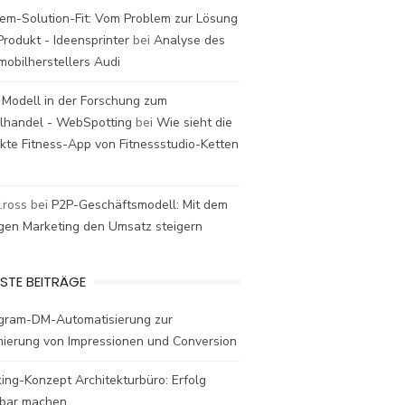
em-Solution-Fit: Vom Problem zur Lösung
rodukt - Ideensprinter
bei
Analyse des
mobilherstellers Audi
 Modell in der Forschung zum
elhandel - WebSpotting
bei
Wie sieht die
kte Fitness-App von Fitnessstudio-Ketten
t.ross
bei
P2P-Geschäftsmodell: Mit dem
igen Marketing den Umsatz steigern
STE BEITRÄGE
agram-DM-Automatisierung zur
mierung von Impressionen und Conversion
ing-Konzept Architekturbüro: Erfolg
bar machen