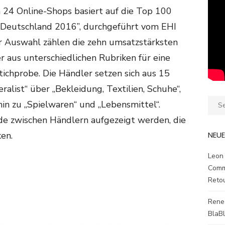
24 Online-Shops basiert auf die Top 100
Deutschland 2016”, durchgeführt vom EHI
Zur Auswahl zählen die zehn umsatzstärksten
 aus unterschiedlichen Rubriken für eine
tichprobe. Die Händler setzen sich aus 15
alist“ über „Bekleidung, Textilien, Schuhe“,
Sear
in zu „Spielwaren“ und „Lebensmittel“.
for:
de zwischen Händlern aufgezeigt werden, die
NEU
en.
Leon
Comm
Reto
Rene
BlaB