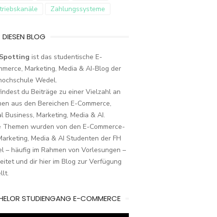
triebskanäle
Zahlungssysteme
 DIESEN BLOG
Spotting
ist das studentische E-
merce, Marketing, Media & AI-Blog der
hochschule Wedel.
findest du Beiträge zu einer Vielzahl an
en aus den Bereichen E-Commerce,
al Business, Marketing, Media & AI.
e Themen wurden von den E-Commerce-
arketing, Media & AI Studenten der FH
l – häufig im Rahmen von Vorlesungen –
eitet und dir hier im Blog zur Verfügung
llt.
HELOR STUDIENGANG E-COMMERCE