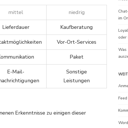
Chat-
mittel
niedrig
im O
Lieferdauer
Kaufberatung
Loyal
oder 
taktmöglichkeiten
Vor-Ort-Services
Was e
Kommunikation
Paket
ausze
E-Mail-
Sonstige
WEIT
nachrichtigungen
Leistungen
Anme
Feed 
Komm
nen Erkenntnisse zu einigen dieser
Word