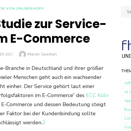
YSE VON ONLINESHOPS
Sear
for:
tudie zur Service-
 im E-Commerce
Author
Marvin Geerken
ER 2017
Branche in Deutschland und ihrer größer
THE
vieler Menschen geht auch ein wachsender
Aff
t einher. Der Service gehört laut einer
AI (
“Erfolgsfaktoren im E-Commerce” des
ECC Köln
Ap
im E-Commerce und dessen Bedeutung steigt
Bus
er Faktor bei der Kundenbindung sollte
Con
chlässigt werden.
2
Cus