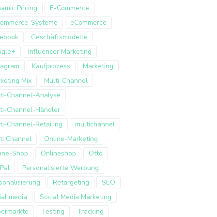
amic Pricing
E-Commerce
Commerce-Systeme
eCommerce
ebook
Geschäftsmodelle
ogle+
Influencer Marketing
tagram
Kaufprozess
Marketing
keting Mix
Multi-Channel
ti-Channel-Analyse
ti-Channel-Händler
ti-Channel-Retailing
multichannel
ti Channel
Online-Marketing
ine-Shop
Onlineshop
Otto
Pal
Personalisierte Werbung
sonalisierung
Retargeting
SEO
ial media
Social Media Marketing
ermärkte
Testing
Tracking