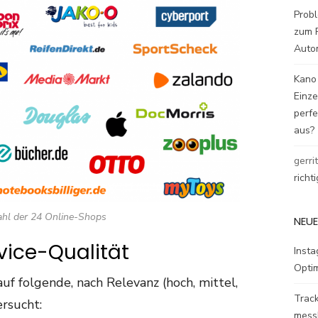
Probl
zum P
Auto
Kano
Einz
perfe
aus?
gerri
richt
hl der 24 Online-Shops
NEUE
rvice-Qualität
Inst
Opti
f folgende, nach Relevanz (hoch, mittel,
Track
ersucht:
mess