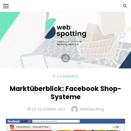
Skip
to
content
E-COMMERCE
Marktüberblick: Facebook Shop-
Systeme
Author
WebSpotting
POSTED
19. DEZEMBER 2012
ON