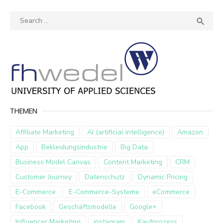
Search
SEA

for:
THEMEN
Affiliate Marketing
AI (artificial intelligence)
Amazon
App
Bekleidungsindustrie
Big Data
Business Model Canvas
Content Marketing
CRM
Customer Journey
Datenschutz
Dynamic Pricing
E-Commerce
E-Commerce-Systeme
eCommerce
Facebook
Geschäftsmodelle
Google+
Influencer Marketing
instagram
Kaufprozess