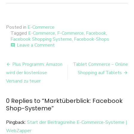
Posted in
E-Commerce
Tagged
E-Commerce
,
F-Commerce
,
Facebook
,
Facebook Shopping Systeme
,
Facebook-Shops
on
Leave a Comment
comment
Marktüberblick:
Facebook
Beitrags-
Shop-
Plus Programm: Amazon
Tablet Commerce – Online
Systeme
Navigation
wird der kostenlose
Shopping auf Tablets
Versand zu teuer
0 Replies to “
Marktüberblick: Facebook
Shop-Systeme
”
Pingback:
Start der Beitragsreihe E-Commerce-Systeme |
WebZapper